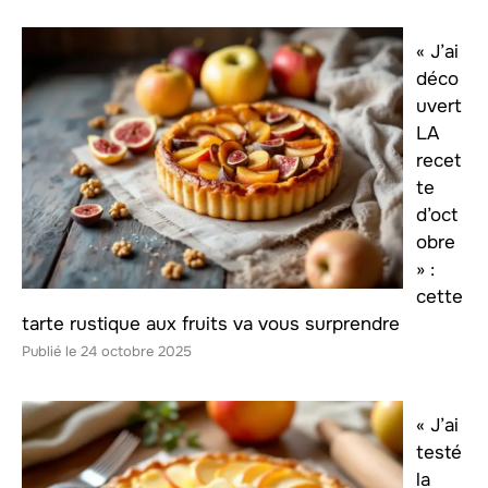
« J’ai
déco
uvert
LA
recet
te
d’oct
obre
» :
cette
tarte rustique aux fruits va vous surprendre
24 octobre 2025
« J’ai
testé
la