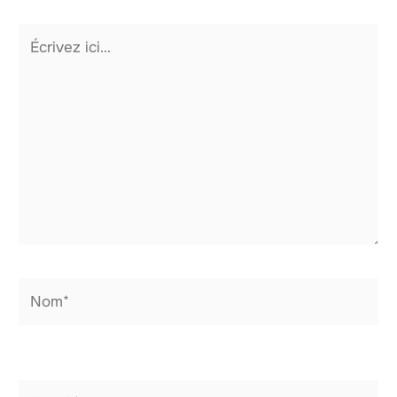
Écrivez
ici…
Nom*
E-