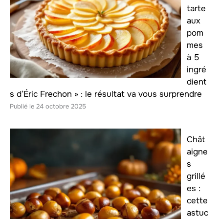
tarte
aux
pom
mes
à 5
ingré
dient
s d’Éric Frechon » : le résultat va vous surprendre
24 octobre 2025
Chât
aigne
s
grillé
es :
cette
astuc