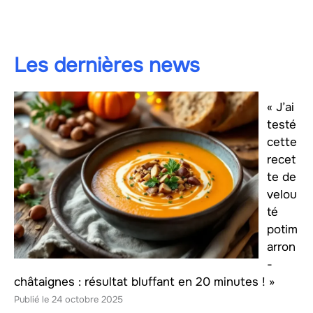
Les dernières news
« J’ai
testé
cette
recet
te de
velou
té
potim
arron
-
châtaignes : résultat bluffant en 20 minutes ! »
24 octobre 2025