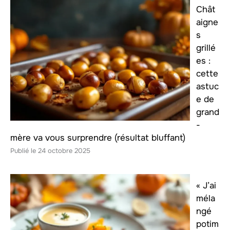
Chât
aigne
s
grillé
es :
cette
astuc
e de
grand
-
mère va vous surprendre (résultat bluffant)
24 octobre 2025
« J’ai
méla
ngé
potim