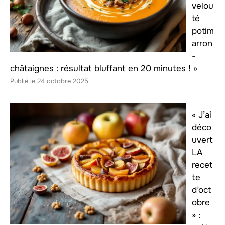
velou
té
potim
arron
-
châtaignes : résultat bluffant en 20 minutes ! »
24 octobre 2025
« J’ai
déco
uvert
LA
recet
te
d’oct
obre
» :