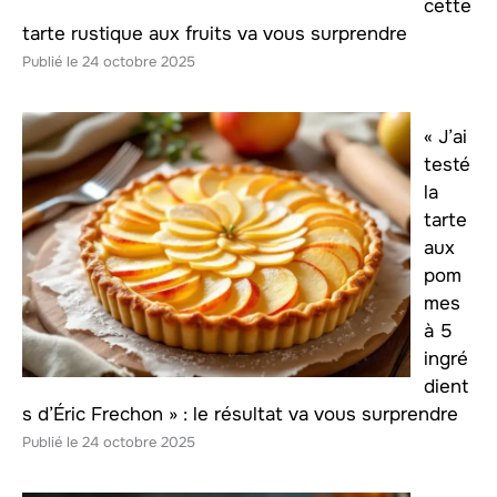
cette
tarte rustique aux fruits va vous surprendre
24 octobre 2025
« J’ai
testé
la
tarte
aux
pom
mes
à 5
ingré
dient
s d’Éric Frechon » : le résultat va vous surprendre
24 octobre 2025