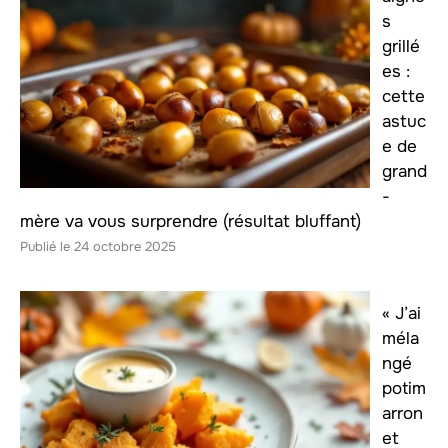
s
grillé
es :
cette
astuc
e de
grand
-
mère va vous surprendre (résultat bluffant)
24 octobre 2025
« J’ai
méla
ngé
potim
arron
et