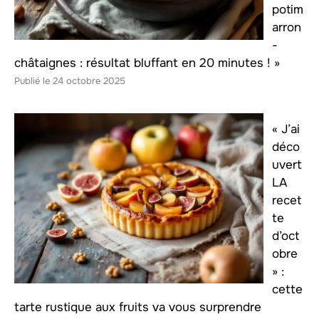
potim
arron
-
châtaignes : résultat bluffant en 20 minutes ! »
24 octobre 2025
« J’ai
déco
uvert
LA
recet
te
d’oct
obre
» :
cette
tarte rustique aux fruits va vous surprendre