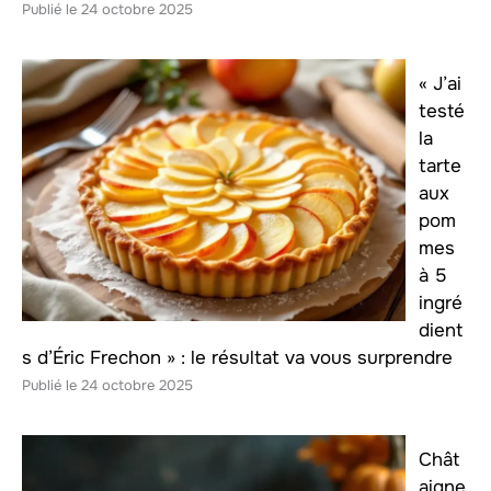
24 octobre 2025
« J’ai
testé
la
tarte
aux
pom
mes
à 5
ingré
dient
s d’Éric Frechon » : le résultat va vous surprendre
24 octobre 2025
Chât
aigne