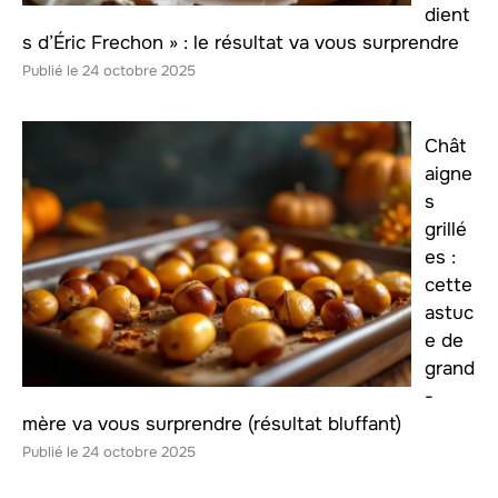
dient
s d’Éric Frechon » : le résultat va vous surprendre
24 octobre 2025
Chât
aigne
s
grillé
es :
cette
astuc
e de
grand
-
mère va vous surprendre (résultat bluffant)
24 octobre 2025