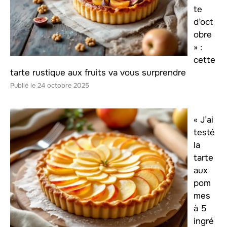
te
d’oct
obre
» :
cette
tarte rustique aux fruits va vous surprendre
24 octobre 2025
« J’ai
testé
la
tarte
aux
pom
mes
à 5
ingré