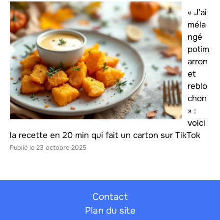
« J’ai
méla
ngé
potim
arron
et
reblo
chon
» :
voici
la recette en 20 min qui fait un carton sur TikTok
23 octobre 2025
Contact
Plan du site