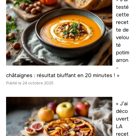
testé
cette
recet
te de
velou
té
potim
arron
-
châtaignes : résultat bluffant en 20 minutes ! »
24 octobre 2025
« J’ai
déco
uvert
LA
recet