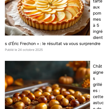
tarte
aux
pom
mes
à 5
ingré
dient
s d’Éric Frechon » : le résultat va vous surprendre
24 octobre 2025
Chât
aigne
s
grillé
es :
cette
astuc
e de