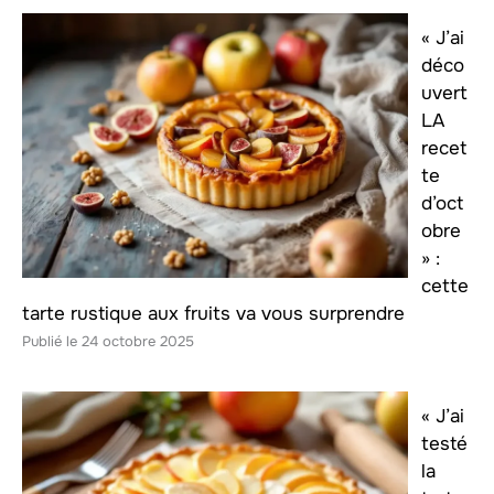
« J’ai
déco
uvert
LA
recet
te
d’oct
obre
» :
cette
tarte rustique aux fruits va vous surprendre
24 octobre 2025
« J’ai
testé
la