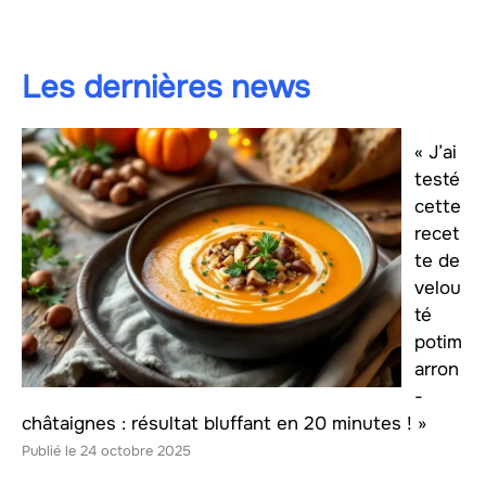
Les dernières news
« J’ai
testé
cette
recet
te de
velou
té
potim
arron
-
châtaignes : résultat bluffant en 20 minutes ! »
24 octobre 2025