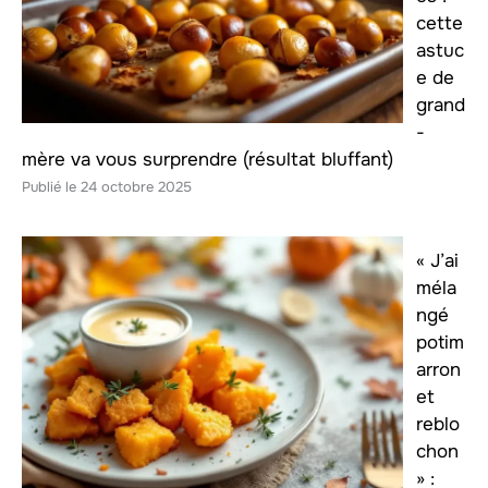
cette
astuc
e de
grand
-
mère va vous surprendre (résultat bluffant)
24 octobre 2025
« J’ai
méla
ngé
potim
arron
et
reblo
chon
» :