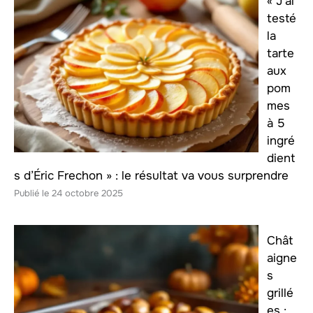
« J’ai
testé
la
tarte
aux
pom
mes
à 5
ingré
dient
s d’Éric Frechon » : le résultat va vous surprendre
24 octobre 2025
Chât
aigne
s
grillé
es :