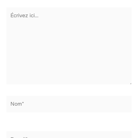
Écrivez
ici…
Nom*
E-