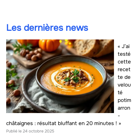
Les dernières news
« J’ai
testé
cette
recet
te de
velou
té
potim
arron
-
châtaignes : résultat bluffant en 20 minutes ! »
24 octobre 2025