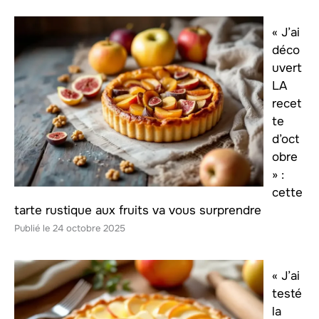
« J’ai
déco
uvert
LA
recet
te
d’oct
obre
» :
cette
tarte rustique aux fruits va vous surprendre
24 octobre 2025
« J’ai
testé
la