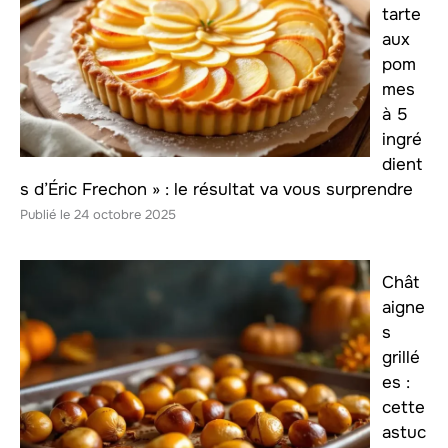
tarte
aux
pom
mes
à 5
ingré
dient
s d’Éric Frechon » : le résultat va vous surprendre
24 octobre 2025
Chât
aigne
s
grillé
es :
cette
astuc