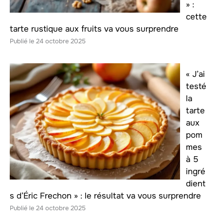
» :
cette
tarte rustique aux fruits va vous surprendre
24 octobre 2025
« J’ai
testé
la
tarte
aux
pom
mes
à 5
ingré
dient
s d’Éric Frechon » : le résultat va vous surprendre
24 octobre 2025