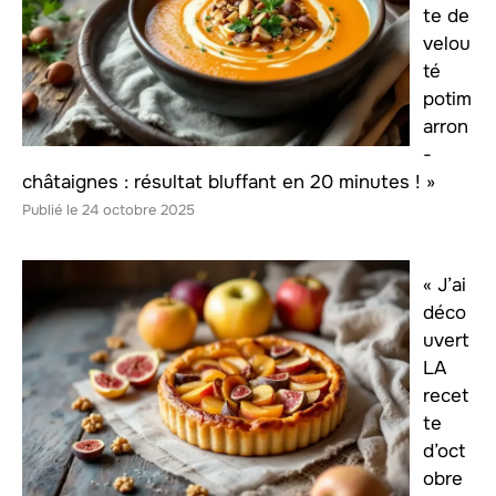
te de
velou
té
potim
arron
-
châtaignes : résultat bluffant en 20 minutes ! »
24 octobre 2025
« J’ai
déco
uvert
LA
recet
te
d’oct
obre