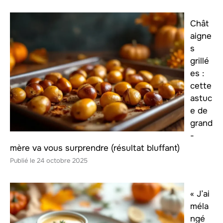
Chât
aigne
s
grillé
es :
cette
astuc
e de
grand
-
mère va vous surprendre (résultat bluffant)
24 octobre 2025
« J’ai
méla
ngé