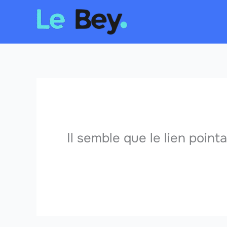
Aller
au
contenu
Il semble que le lien point